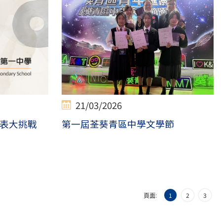
21/03/2026
表大挑戰
第一屆荃葵青區中學文學節
頁面:
1
2
3