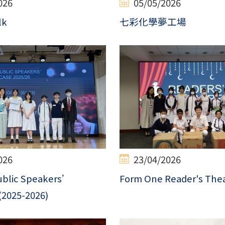
026
05/05/2026
lk
七彩化學夢工場
026
23/04/2026
ublic Speakers’
Form One Reader's The
2025-2026)