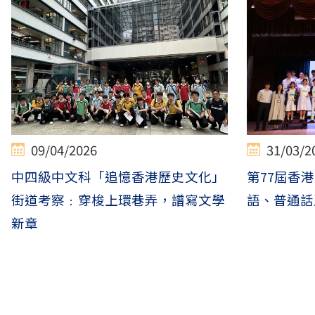
09/04/2026
31/03/2
中四級中文科「追憶香港歷史文化」
第77屆香港
街道考察﹕穿梭上環巷弄，譜寫文學
語、普通話
新章