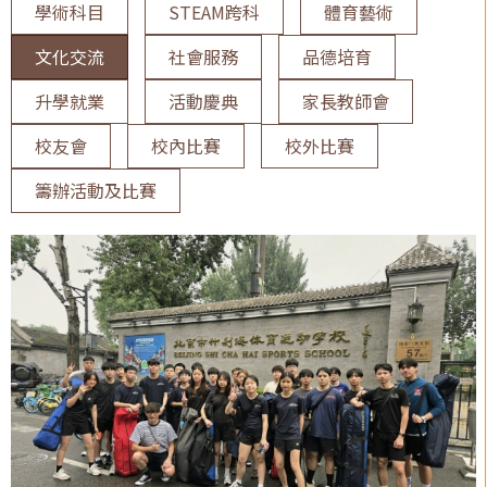
學術科目
STEAM跨科
體育藝術
文化交流
社會服務
品德培育
升學就業
活動慶典
家長教師會
校友會
校內比賽
校外比賽
籌辦活動及比賽