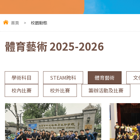
首頁
>
校園動態
體育藝術 2025-2026
學術科目
STEAM跨科
體育藝術
文
校內比賽
校外比賽
籌辦活動及比賽