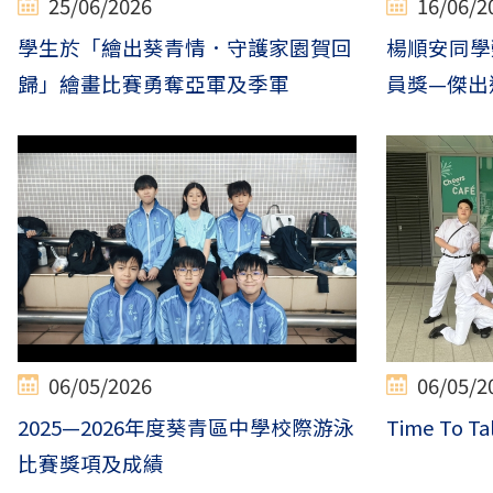
25/06/2026
16/06/2
學生於「繪出葵青情．守護家園賀回
楊順安同學
歸」繪畫比賽勇奪亞軍及季軍
員獎—傑出
06/05/2026
06/05/2
2025—2026年度葵青區中學校際游泳
Time To Ta
比賽獎項及成績