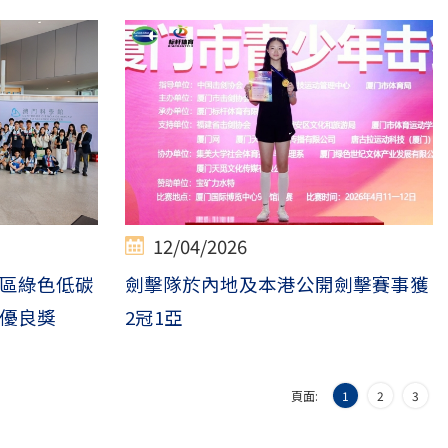
12/04/2026
區綠色低碳
劍擊隊於內地及本港公開劍擊賽事獲
優良獎
2冠1亞
頁面:
1
2
3