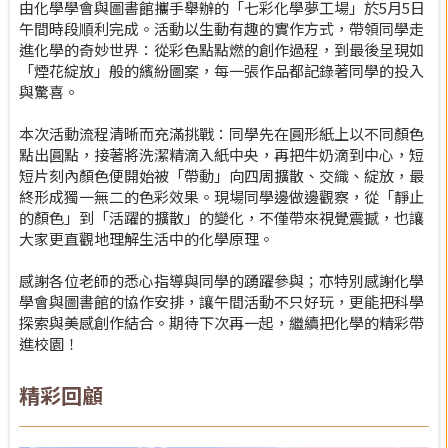
由化學學會與圖書館攜手舉辦的「七彩化學夢工場」於5月5日
午間時段順利完成。活動以生動有趣的實作方式，帶領同學走
進化學的奇妙世界：從彩色點點燃的創作過程，到最後呈現如
「煙花綻放」般的繽紛圖案，每一張作品都記錄著同學的投入
與驚喜。
本次活動流程清晰而充滿挑戰：同學先在圓形紙上以不同顏色
點出圓點，接著將洗潔精滴入紙中央，再把牛奶滴到中心，短
短片刻內顏色便開始被「帶動」向四周擴散、交織、綻放，最
終形成獨一無二的色彩效果。現場同學邊做邊觀察，從「靜止
的顏色」到「活躍的擴散」的變化，不僅帶來視覺震撼，也讓
大家更直觀地理解生活中的化學原理。
感謝各位老師的悉心指導與同學的踴躍參與；亦特別感謝化學
學會與圖書館的協作安排，讓午間活動不只好玩，更能把科學
探索與美感創作結合。期待下次再一起，繼續把化學的精彩帶
進校園！
精彩回顧