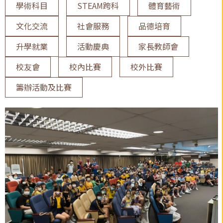
學術科目
STEAM跨科
體育藝術
文化交流
社會服務
品德培育
升學就業
活動慶典
家長教師會
校友會
校內比賽
校外比賽
籌辦活動及比賽