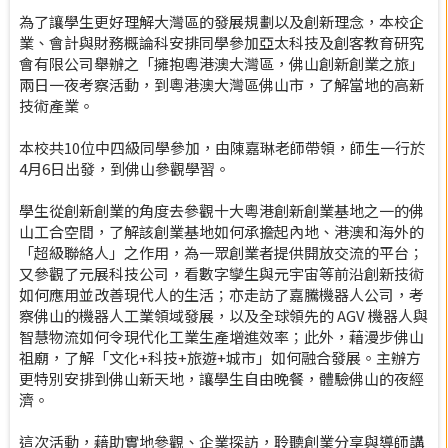
為了讓學生更好理解大灣區的發展規劃以及創新理念，本校企
業、會計與財務概論科安排同學參加亞太科技及創客教育研究
會有限公司舉辦之「擁抱粵港澳大灣區，佛山創新創業之旅」
兩日一夜考察活動，到粵港澳大灣區佛山市，了解當地的高新
技術產業。
本校共10位中四級同學參加，由陳嘉琳老師帶領，師生一行於
4月6日出發，到佛山參觀學習。
學生從創新創業的角度去參觀十大粵港創新創業基地之一的佛
山工合空間，了解該創業基地如何承擔起內地、港澳和海外的
「超級聯絡人」之作用，為一眾創業者提供開放交流的平台；
又參觀了元展科技公司，看數字孿生與元宇宙等前沿創新技術
如何應用並改善現代人的生活；亦走訪了嘉騰機器人公司，考
察佛山的機器人工業領域發展，以及全球領先的 AGV 機器人與
智慧物流如何令現代化工業生產增進效率；此外，藉漫步佛山
祖廟，了解「文化+科技+旅遊+城市」如何融合發展。主辦方
更特別安排到佛山新天地，讓學生自由晚餐，體驗佛山的夜經
濟。
這次活動，藉助實地參觀、企業探訪，聆聽創業分享與導師講