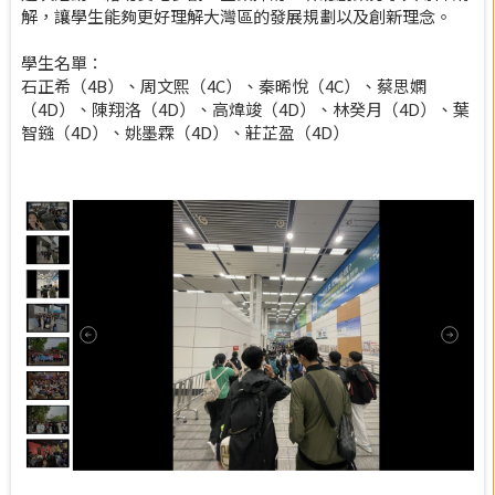
解，讓學生能夠更好理解大灣區的發展規劃以及創新理念。
學生名單：
石正希（4B）、周文熙（4C）、秦晞悅（4C）、蔡思嫻
（4D）、陳翔洛（4D）、高煒竣（4D）、林癸月（4D）、葉
智鏹（4D）、姚墨霖（4D）、莊芷盈（4D）