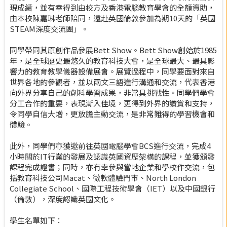
現成績，並有幸得到由校方及香港電腦教育學會的全額資助，
由本校陳嘉琳老師陪同，遠赴英國倫敦參加為期10天的「英國
STEAM深度交流團」。
同學帶同其原創作品參展Bett Show。Bett Show創始於1985
年，是全球歷史最悠久的教育科技大會，是全球最大、最具影
響力的教育教學儀器設備展會。展覽過程中，同學要面對來自
世界各地的參觀者，並以兩文三語進行溝通和交流，代表香港
向外界分享自己的創科學習成果，非常具挑戰性。同學們學會
分工合作的重要，表現漸入佳境，更得到外界的讚賞和支持，
令同學自信大增，更放膽主動交流，是非常難得的學習機會和
體驗。
此外，同學們亦獲邀前往英國電腦學會BCS進行交流，完成4
小時關於IT行業的發展及認識英國資歷架構的課程，並獲頒發
課程完成證書；同時，亦有幸參與當地企業和學校作交流，包
括教育科技公司Macat、微軟體驗門市、North London
Collegiate School、國際工程技術學會（IET）以及中國銀行
（倫敦），深度認識英國文化。
學生名單如下：