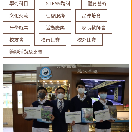
學術科目
STEAM跨科
體育藝術
文化交流
社會服務
品德培育
升學就業
活動慶典
家長教師會
校友會
校內比賽
校外比賽
籌辦活動及比賽