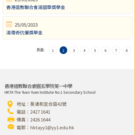
香港道教聯合會湯國華獎學金
25/05/2023
湯偉奇伉儷獎學金
頁面:
1
2
3
4
5
6
7
8
香港道教聯合會圓玄學院第一中學
HKTA The Yuen Yuen Institute No.1 Secondary School
地址：葵涌和宜合道42號
電話：2427 1641
傳真：2426 1644
電郵：
hktayy1@yy1.edu.hk