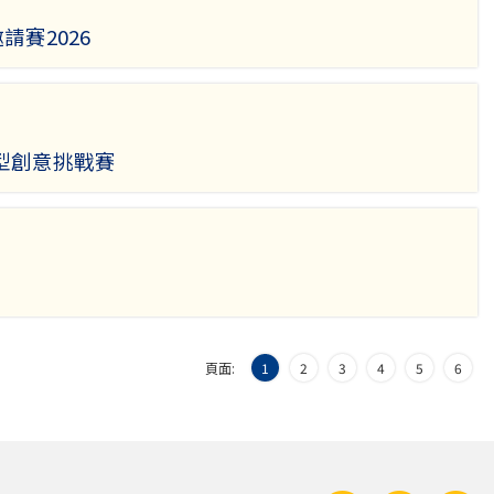
請賽2026
型創意挑戰賽
」
頁面:
1
2
3
4
5
6