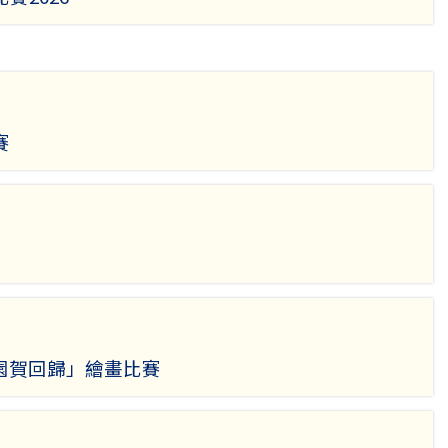
賽
園賀回歸」繪畫比賽