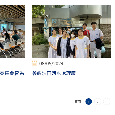
08/05/2024
賽馬會智為
參觀沙田污水處理廠
頁面:
1
2
3