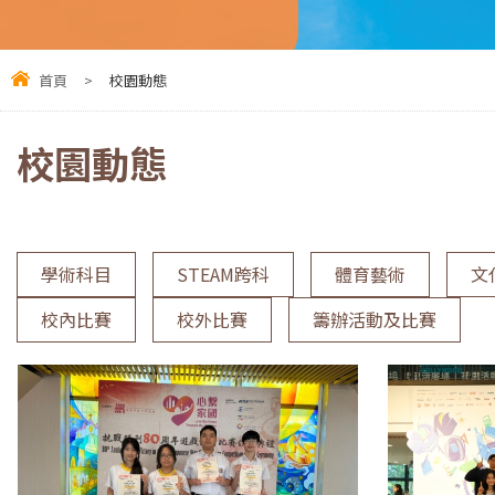
首頁
>
校園動態
校園動態
學術科目
STEAM跨科
體育藝術
文
校內比賽
校外比賽
籌辦活動及比賽