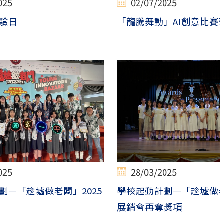
025
02/07/2025
驗日
「龍騰舞動」AI創意比賽
025
28/03/2025
劃—「趁墟做老闆」2025
學校起動計劃—「趁墟做老
展銷會再奪獎項