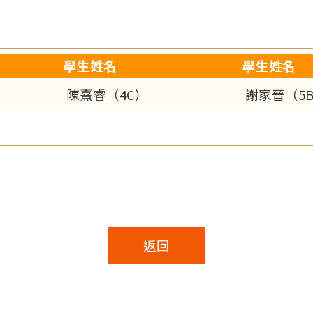
學生姓名
學生姓名
陳熹睿（4C）
謝家晉（5
返回