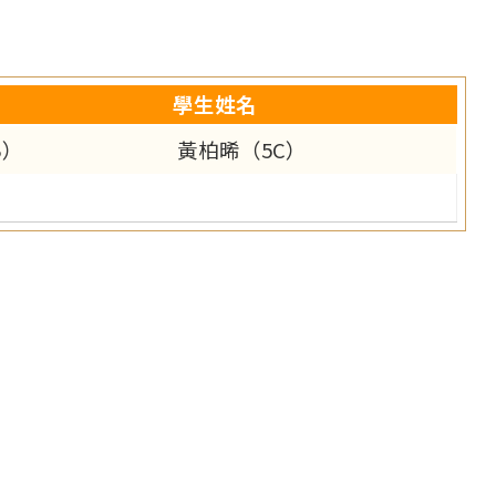
學生姓名
B）
黃柏晞（5C）