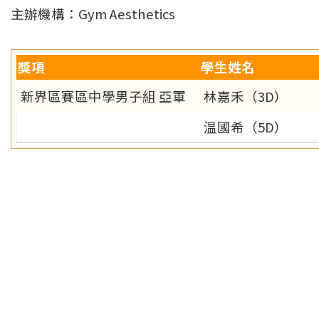
主辦機構：Gym Aesthetics
獎項
學生姓名
新界區賽區中學男子組 亞軍
林嘉禾（3D）
温國希（5D）