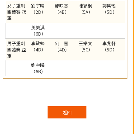
女子重劍
劉宇晴
鄧映雪
陳潁桐
譚樂瑤
團體賽 冠
（2D）
（4B）
（5A）
（5D）
軍
黃美淇
（6D）
男子重劍
李敬鋒
何 嘉
王樂文
李兆軒
團體賽 亞
（4D）
（4D）
（5C）
（5D）
軍
劉宇曦
（6B）
返回