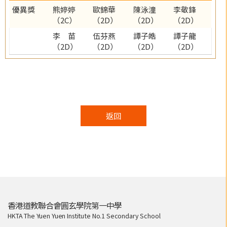
優異獎
熊婷婷
歐錦華
陳泳潼
李敬鋒
（2C）
（2D）
（2D）
（2D）
李 苗
伍芬燕
譚子皓
譚子龍
（2D）
（2D）
（2D）
（2D）
返回
香港道教聯合會圓玄學院第一中學
HKTA The Yuen Yuen Institute No.1 Secondary School