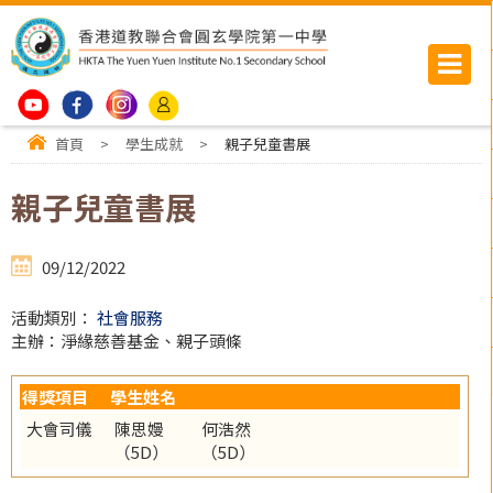
首頁
>
學生成就
>
親子兒童書展
親子兒童書展
09/12/2022
活動類別：
社會服務
主辦：淨緣慈善基金、親子頭條
得獎項目
學生姓名
大會司儀
陳思嫚
何浩然
（5D）
（5D）