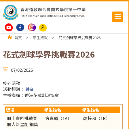
首頁
>
學生成就
>
花式劍球學界挑戰賽2026
花式劍球學界挑戰賽2026
07/02/2026
校外活動
活動類別：
體育
主辦機構：香港花式劍球協會
獎項
學生姓名
學生姓名
皿上來回挑戰賽
方嘉麟（1A）
韓梓和（1B）
個人新星組 銅獎