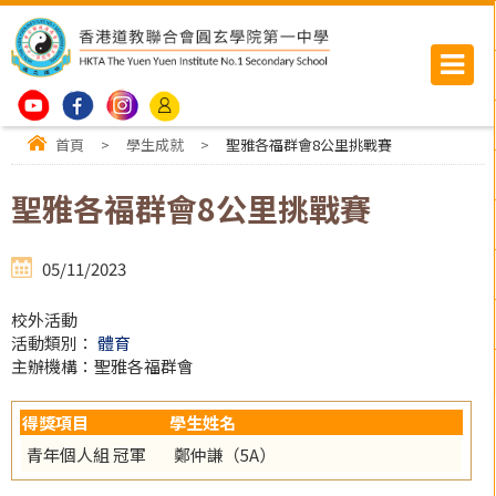
首頁
>
學生成就
>
聖雅各福群會8公里挑戰賽
聖雅各福群會8公里挑戰賽
05/11/2023
校外活動
活動類別：
體育
主辦機構：聖雅各福群會
得獎項目
學生姓名
青年個人組 冠軍
鄭仲謙（5A）