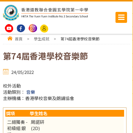
首頁
>
學生成就
>
第74屆香港學校音樂節
第74屆香港學校音樂節
24/05/2022
校外活動
活動類別：
音樂
主辦機構：香港學校音樂及朗誦協會
獎項
學生姓名
二胡獨奏 -
周諾研
初級組 銀
(2D)