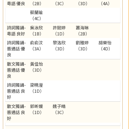
粵語 優良
（2B）
（3C）
（3D）
（4A）
蔡蘭瑜
（4C）
詩詞獨誦-
吳泳欣
許懿婷
蕭海琳
粵語 良好
（1B）
（1D）
（2B）
詩詞獨誦-
俞俞汶
黎洛欣
劉雅婷
胡樂怡
普通話 優
（3A）
（3D）
（3D）
（4D）
良
散文獨誦-
黃佳怡
普通話 優
（3D）
良
詩詞獨誦-
梁曉瀅
普通話 良
（1D）
好
散文獨誦-
郭昕媛
魏子晴
普通話 良
（1D）
（3C）
好