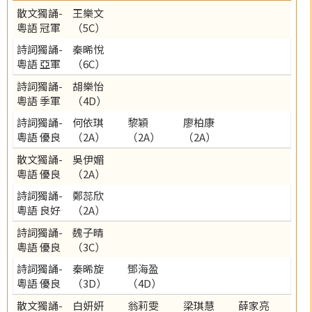
散文獨誦-
王樂文
粵語 冠軍
（5C）
詩詞獨誦-
秦晞悅
粵語 亞軍
（6C）
詩詞獨誦-
胡樂怡
粵語 季軍
（4D）
詩詞獨誦-
何依琪
黎穎
廖柏康
粵語 優良
（2A）
（2A）
（2A）
散文獨誦-
吳伊媚
粵語 優良
（2A）
詩詞獨誦-
鄭蕊欣
粵語 良好
（2A）
詩詞獨誦-
魏子晴
粵語 優良
（3C）
詩詞獨誦-
秦晞旋
鄧海盈
粵語 優良
（3D）
（4D）
散文獨誦-
白妍妍
翁莉雯
梁琪慧
薛家亮