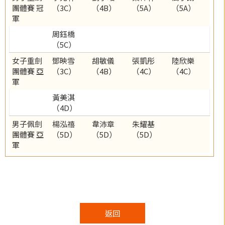
團體賽 冠
（3C）
（4B）
（5A）
（5A）
軍
周鈺橋
（5C）
女子重劍
鄧映雪
胡敏儀
張凱彤
陸欣樂
團體賽 亞
（3C）
（4B）
（4C）
（4C）
軍
黃美淇
（4D）
男子佩劍
楊泓禧
韋沛章
朱耀基
團體賽 亞
（5D）
（5D）
（5D）
軍
返回