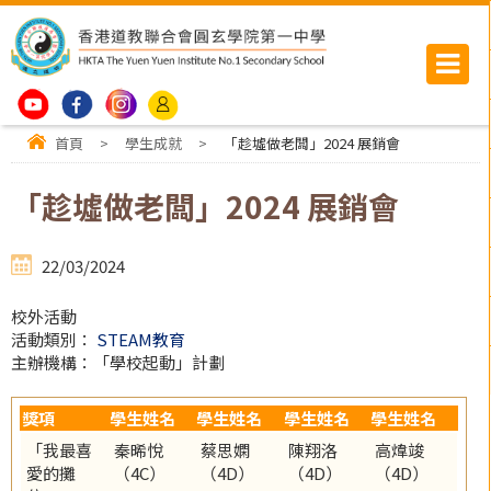
首頁
>
學生成就
>
「趁墟做老闆」2024 展銷會
「趁墟做老闆」2024 展銷會
22/03/2024
校外活動
活動類別：
STEAM教育
主辦機構：「學校起動」計劃
獎項
學生姓名
學生姓名
學生姓名
學生姓名
「我最喜
秦晞悅
蔡思嫻
陳翔洛
高煒竣
愛的攤
（4C）
（4D）
（4D）
（4D）