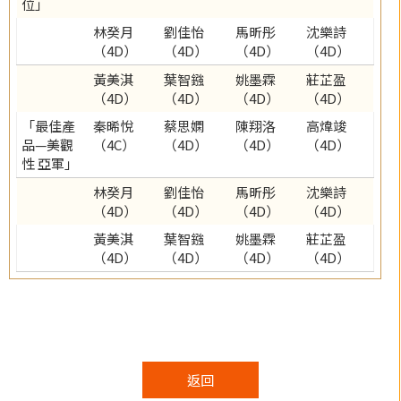
位」
林癸月
劉佳怡
馬昕彤
沈樂詩
（4D）
（4D）
（4D）
（4D）
黃美淇
葉智鏹
姚墨霖
莊芷盈
（4D）
（4D）
（4D）
（4D）
「最佳產
秦晞悅
蔡思嫻
陳翔洛
高煒竣
品—美觀
（4C）
（4D）
（4D）
（4D）
性 亞軍」
林癸月
劉佳怡
馬昕彤
沈樂詩
（4D）
（4D）
（4D）
（4D）
黃美淇
葉智鏹
姚墨霖
莊芷盈
（4D）
（4D）
（4D）
（4D）
返回