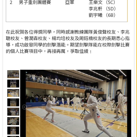
2
男子重劍團體賽
亞軍
王樂文 （5C）
李兆軒 （5D）
劉宇曦 （6B）
在此祝賀各位得獎同學，同時感謝教練團隊黃俊聲校友、李兆
聰校友、曾潤森校友、楊均培校友及周鈺橋校友的長期悉心指
導，成功啟發同學的劍擊潛能。期望劍擊隊能在校際劍擊比賽
的個人比賽項目中，再接再厲，爭取佳績﹗