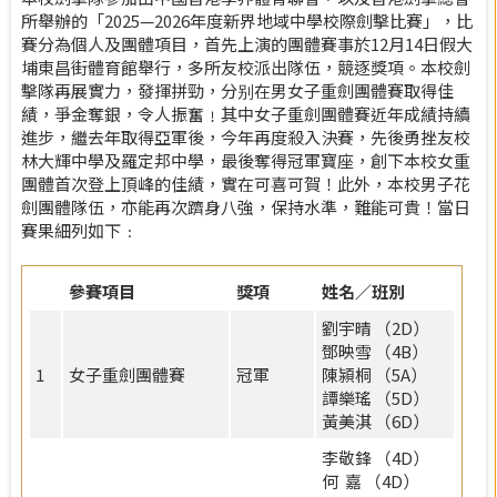
所舉辦的「2025—2026年度新界地域中學校際劍擊比賽」，比
賽分為個人及團體項目，首先上演的團體賽事於12月14日假大
埔東昌街體育館舉行，多所友校派出隊伍，競逐獎項。本校劍
擊隊再展實力，發揮拼勁，分别在男女子重劍團體賽取得佳
績，爭金奪銀，令人振奮﹗其中女子重劍團體賽近年成績持續
進步，繼去年取得亞軍後，今年再度殺入決賽，先後勇挫友校
林大輝中學及羅定邦中學，最後奪得冠軍寶座，創下本校女重
團體首次登上頂峰的佳績，實在可喜可賀！此外，本校男子花
劍團體隊伍，亦能再次躋身八強，保持水準，難能可貴！當日
賽果細列如下﹕
參賽項目
獎項
姓名／班別
劉宇晴 （2D）
鄧映雪 （4B）
1
女子重劍團體賽
冠軍
陳潁桐 （5A）
譚樂瑤 （5D）
黃美淇 （6D）
李敬鋒 （4D）
何 嘉 （4D）