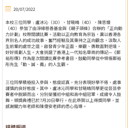
20/07/2022
本校三位同學﹕盧冰沁（3D）、甘晓晴（4D）、陳思嫚
（4D）參加了由淨緣慈善基金與《親子頭條》合辦的「正向動
力計劃」校際閱讀比賽。活動以正向教育為宗旨，冀以香港各
界別名人的成功故事、奮鬥經驗及其秉持之正向觀念，汲取人
生前輩的處世之道，啟發青少年正面、樂觀、勇敢面對逆境，
好好規劃人生。大會挑選了香港上一代知名華商的傳記—《鄭
裕彤傳》作為是次閱讀比賽參考書目，鼓勵同學從中領悟鄭裕
彤先生「勤、誠、義」的人生觀。
三位同學積極投入參與，態度認真，充分表現好學不倦、處事
謹慎的良好態度。其中，盧冰沁同學和甘晓晴同學更從芸芸參
賽者中脫穎而出，分別榮獲初中組和高中組冠軍，成績令人鼓
舞，頒獎典禮已於7月20日舉行。在此恭賀以上得獎同學，並
感謝關力年老師和陳偉安老師的悉心指導。
媒體報道