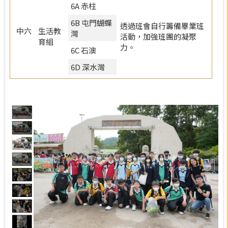
6A 赤柱
6B 屯門蝴蝶
透過班會自行籌備畢業班
中六
生活教
灣
活動，加強班團的凝聚
育組
力。
6C 石澳
6D 深水灣