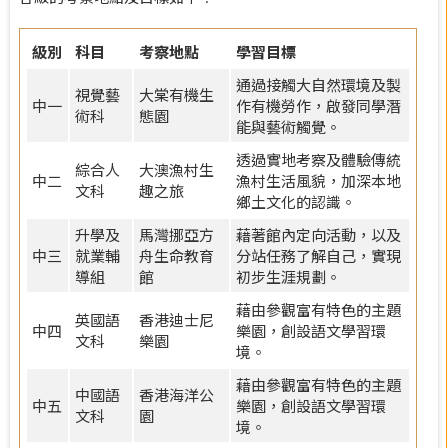
級別
科目
考察地點
學習目標
通過接觸大自然環境及製
視覺藝
大棠有機生
中一
作有機勞作，啟發同學潛
術科
態園
能與藝術觸覺。
透過實地考察及體驗傳統
綜合人
大澳漁村生
中二
漁村生活風貌，加深本地
文科
趣之旅
鄉土文化的認識。
升學及
馬灣挪亞方
藉著館內定向活動，以及
中三
就業輔
舟生命教育
分站任務了解自己，實現
導組
館
初步生涯規劃。
藉由參觀富有特色的主題
英國語
香港迪士尼
中四
樂園，創設語文學習環
文科
樂園
境。
藉由參觀富有特色的主題
中國語
香港海洋公
中五
樂園，創設語文學習環
文科
園
境。