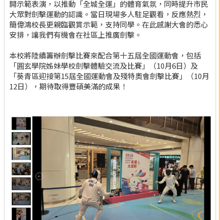
開示範表演，以推動「全城全運」的體育氣氛，同時提升市民
大眾對劍擊運動的認識。當日現場多人駐足觀看，反應熱烈，
簡偉鴻校長更親臨觀賞示範，支持同學。在此感謝大會的悉心
安排，讓我們有機會在社區上推廣劍擊。
本校將陸續籌辦劍擊比賽來配合第十五屆全國運動會，包括
「圓玄學院姊妹學校劍擊體驗交流及比賽」（10月6日）及
「葵青區迎接第15屆全國運動會及殘特奧會劍擊比賽」（10月
12日），期待取得豐碩美滿的成果！