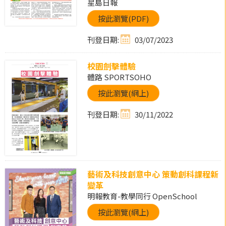
星島日報
按此瀏覽(PDF)
刊登日期:
03/07/2023
校園劍擊體驗
體路 SPORTSOHO
按此瀏覽(網上)
刊登日期:
30/11/2022
藝術及科技創意中心 策動創科課程新
變革
明報教育-教學同行 OpenSchool
按此瀏覽(網上)