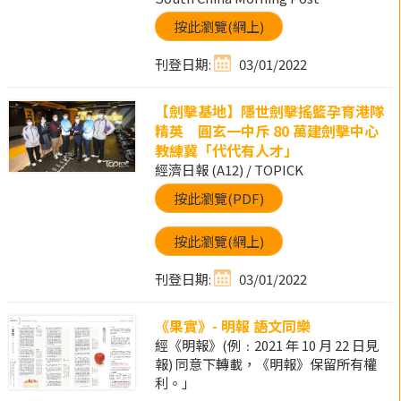
按此瀏覽(網上)
刊登日期:
03/01/2022
【劍擊基地】隱世劍擊搖籃孕育港隊
精英 圓玄一中斥 80 萬建劍擊中心
教練冀「代代有人才」
經濟日報 (A12) / TOPICK
按此瀏覽(PDF)
按此瀏覽(網上)
刊登日期:
03/01/2022
《果實》- 明報 語文同樂
經《明報》(例﹕2021 年 10 月 22 日見
報) 同意下轉載，《明報》保留所有權
利。」