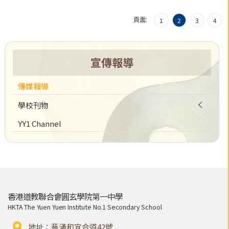
頁面:
1
2
3
4
宣傳報導
傳媒報導
學校刊物
YY1 Channel
香港道教聯合會圓玄學院第一中學
HKTA The Yuen Yuen Institute No.1 Secondary School
地址：葵涌和宜合道42號