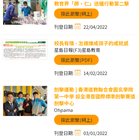
教育界「師・仁」送暖行動第二擊
按此瀏覽(網上)
刊登日期:
22/04/2022
校長有情 - 怎樣煉成孩子的成就感
星島日報(F3)星島教育
按此瀏覽(PDF)
刊登日期:
14/02/2022
劍擊運動 | 香港道教聯合會圓玄學院
第一中學 設全港首國際標準劍擊賽道
劍擊中心
Ohpama
按此瀏覽(網上)
刊登日期:
03/01/2022