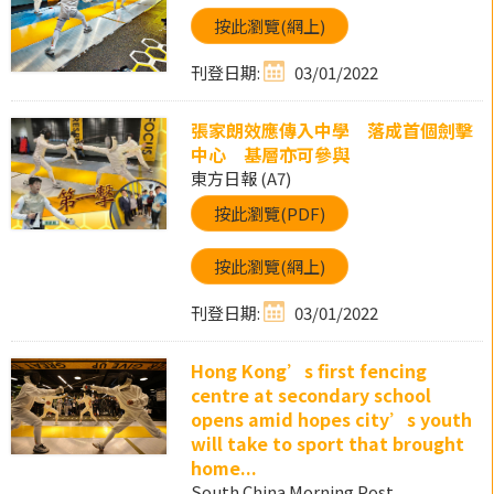
按此瀏覽(網上)
刊登日期:
03/01/2022
張家朗效應傳入中學 落成首個劍擊
中心 基層亦可參與
東方日報 (A7)
按此瀏覽(PDF)
按此瀏覽(網上)
刊登日期:
03/01/2022
Hong Kong’s first fencing
centre at secondary school
opens amid hopes city’s youth
will take to sport that brought
home...
South China Morning Post