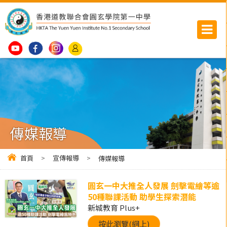
傳媒報導
首頁
>
宣傳報導
>
傳媒報導
圓玄一中大推全人發展 劍擊電繪等逾
50種聯課活動 助學生探索潛能
新城教育 Plus+
按此瀏覽(網上)