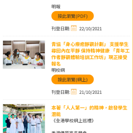
明報
按此瀏覽(PDF)
刊登日期:
22/10/2021
青協「身心療癒靜觀計劃」 支援學生
尋回內在平靜 保持精神健康 「青年工
作者靜觀體驗培訓工作坊」現正接受
報名
明校網
按此瀏覽(網上)
刊登日期:
21/10/2021
本著「人人第一」的精神，啟發學生
潛能
《全港學校網上巡禮》
香港優質家長學會