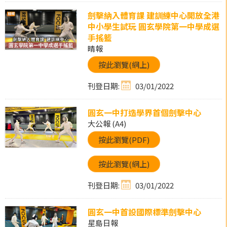
劍擊納入體育課 建訓練中心開放全港
中小學生試玩 圓玄學院第一中學成選
手搖籃
晴報
按此瀏覽(網上)
刊登日期:
03/01/2022
圓玄一中打造學界首個劍擊中心
大公報 (A4)
按此瀏覽(PDF)
按此瀏覽(網上)
刊登日期:
03/01/2022
圓玄一中首設國際標準劍擊中心
星島日報